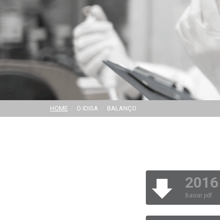
HOME
O IDISA
BALANÇO
2016
Baixar pdf