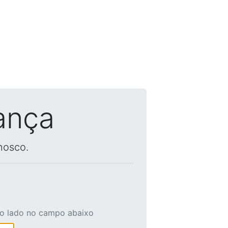
ança
nosco.
ao lado no campo abaixo