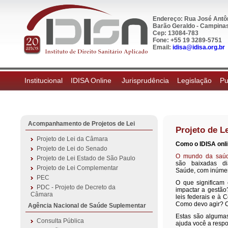
Endereço: Rua José Antôn
Barão Geraldo - Campinas,
Cep: 13084-783
Fone: +55 19 3289-5751
Email:
idisa@idisa.org.br
Institucional
IDISA Online
Jurisprudência
Legislação
Pu
Acompanhamento de Projetos de Lei
Projeto de L
Projeto de Lei da Câmara
Como o
IDISA onl
Projeto de Lei do Senado
O mundo da saúde
Projeto de Lei Estado de São Paulo
são baixadas di
Projeto de Lei Complementar
Saúde, com inúmer
PEC
O que significam
PDC - Projeto de Decreto da
impactar a gestão
Câmara
leis federais e à 
Como devo agir? 
Agência Nacional de Saúde Suplementar
Estas são alguma
Consulta Pública
ajuda você a resp