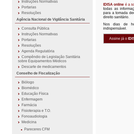
Instruções Normativas
IDISA online
é a s
Portarias
todas as informa
Resoluções
para a tomada de
direito sanitário.
Agência Nacional de Vigilância Sanitária
Nos dias de hoj
Consulta Pública
indispensável.
Instruções Normativas
Assine já o
IDI
Portarias
Resoluções
Agenda Regulatória
Compêndio de Legislação Sanitária
sobre Equipamentos Médicos
Descarte de medicamentos
Conselho de Fiscalização
Biólogo
Biomédico
Educação Física
Enfermagem
Farmácia
Fisioterapia e T.O.
Fonoaudiologia
Medicina
Pareceres CFM