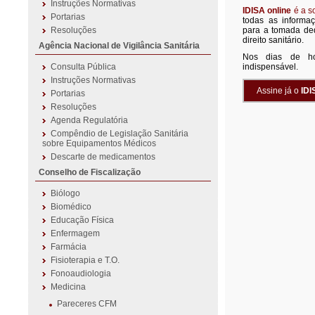
Instruções Normativas
IDISA online
é a s
Portarias
todas as informa
Resoluções
para a tomada de
direito sanitário.
Agência Nacional de Vigilância Sanitária
Nos dias de hoj
Consulta Pública
indispensável.
Instruções Normativas
Assine já o
IDI
Portarias
Resoluções
Agenda Regulatória
Compêndio de Legislação Sanitária
sobre Equipamentos Médicos
Descarte de medicamentos
Conselho de Fiscalização
Biólogo
Biomédico
Educação Física
Enfermagem
Farmácia
Fisioterapia e T.O.
Fonoaudiologia
Medicina
Pareceres CFM