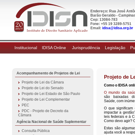
Endereço: Rua José Antôn
Barão Geraldo - Campinas,
Cep: 13084-783
Fone: +55 19 3289-5751
Email:
idisa@idisa.org.br
Institucional
IDISA Online
Jurisprudência
Legislação
Pu
Acompanhamento de Projetos de Lei
Projeto de L
Projeto de Lei da Câmara
Como o
IDISA onl
Projeto de Lei do Senado
O mundo da saúde
Projeto de Lei Estado de São Paulo
são baixadas di
Projeto de Lei Complementar
Saúde, com inúmer
PEC
O que significam
PDC - Projeto de Decreto da
impactar a gestão
Câmara
leis federais e à 
Como devo agir? 
Agência Nacional de Saúde Suplementar
Estas são alguma
Consulta Pública
ajuda você a resp