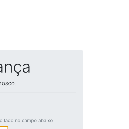
ança
nosco.
ao lado no campo abaixo