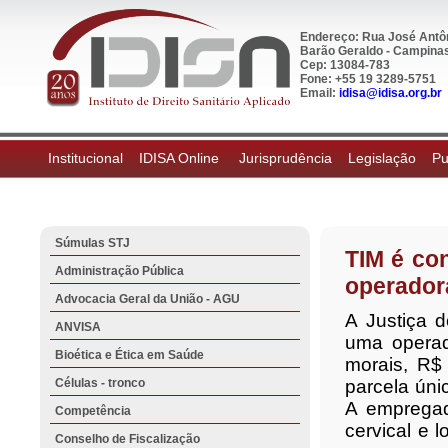
Endereço: Rua José Antôn
Barão Geraldo - Campinas,
Cep: 13084-783
Fone: +55 19 3289-5751
Email:
idisa@idisa.org.br
Institucional
IDISA Online
Jurisprudência
Legislação
Pu
Súmulas STJ
TIM é co
Administração Pública
operador
Advocacia Geral da União - AGU
A Justiça 
ANVISA
uma operad
Bioética e Ética em Saúde
morais, R$
Células - tronco
parcela úni
A empregad
Competência
cervical e 
Conselho de Fiscalização