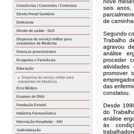
nove meses
Consórcios / Convenios / Contratos
seis anos, 
parcialment
Direito Penal Sanitário
de caminhar
Deficiente
Direito da saúde - SUS
Segundo con
Dispensa de serviço militar para
Trabalho d
estudantes de Medicina
agravou de
Doenças preexistentes
análise e
proceder c
Drogarias e Farmácias
atividades
Educação
promover t
Dispensa de serviço militar para
empregador
estudantes de Medicina
das enfermi
Erro Médico
constatou.
Exames de DNA
Desde 1990
Fundação Estatal
do Trabalh
Indústria Farmacêutica
análise erg
Internação Hospitalar - AIH
às condiçõ
Judicialização
trabalhador