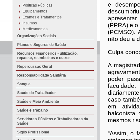
e desempe
Políticas Públicas
descumpriu
Equipamentos
Exames e Tratamentos
apresentar
Insumos
(PPRA) e o
Medicamentos
(PCMSO). A
Organizações Sociais
não deu a 
Planos e Seguros de Saúde
Culpa conco
Recursos Financeiros - utilização,
repasse, reembolsos e outros
A magistra
Repercussão Geral
agravamento
Responsabilidade Sanitária
poder pass
Sangue
faculdade
diariamente
Saúde do Trabalhador
caso também
Saúde e Meio Ambiente
em ativid
Saúde e Trabalho
balconista 
Servidores Públicos e Trabalhadores da
mesmos ris
Saúde
Sigilo Profissional
“Assim, o f