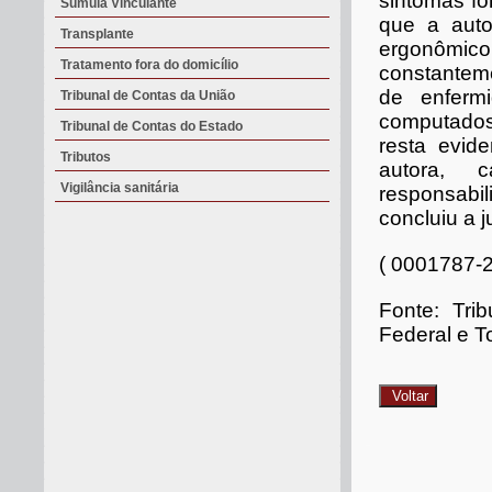
sintomas f
Súmula Vinculante
que a autor
Transplante
ergonômic
Tratamento fora do domicílio
constantem
de enferm
Tribunal de Contas da União
computados
Tribunal de Contas do Estado
resta evid
Tributos
autora, 
Vigilância sanitária
responsabi
concluiu a j
( 0001787-2
Fonte: Tri
Federal e T