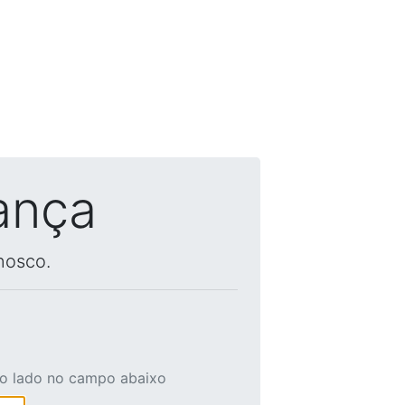
ança
nosco.
ao lado no campo abaixo