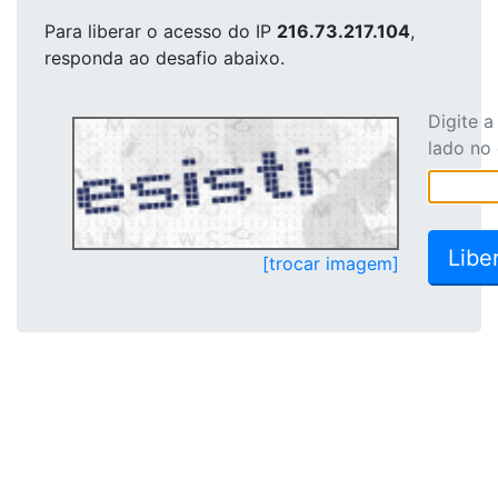
Para liberar o acesso
do IP
216.73.217.104
,
responda ao desafio abaixo.
Digite 
lado no
[trocar imagem]